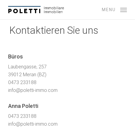
Skip
MENU
to
main
content
Kontaktieren Sie uns
Büros
Laubengasse, 257
39012 Meran (BZ)
0473 233188
info@poletti-immo.com
Anna Poletti
0473 233188
info@poletti-immo.com