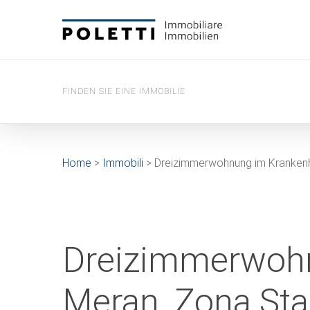
Skip
to
main
content
FINDEN SIE EINE IMMOBILIE
Home
>
Immobili
>
Dreizimmerwohnung im Krankenha
Dreizimmerwohn
Meran, Zona Sta