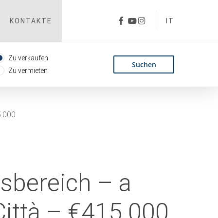
FACEBOOK
YOUTUBE
INSTAGRAM
KONTAKTE
IT
Zu verkaufen
Zu vermieten
5.000
bereich – a
Città – €415.000