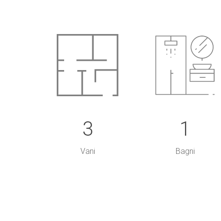
3
1
Vani
Bagni