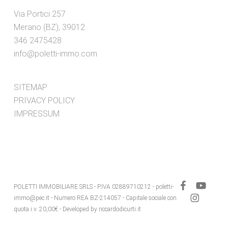
Via Portici 257
Merano (BZ), 39012
346 2475428
info@poletti-immo.com
SITEMAP
PRIVACY POLICY
IMPRESSUM
facebook
youtube
POLETTI IMMOBILIARE SRLS - P.IVA 02889710212 - poletti-
instagram
immo@pec.it - Numero REA BZ-214057 - Capitale sociale con
quota i.v. 20,00€ - Developed by
riccardodicurti.it