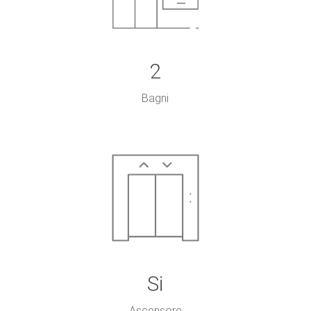
2
Bagni
Si
Ascensore