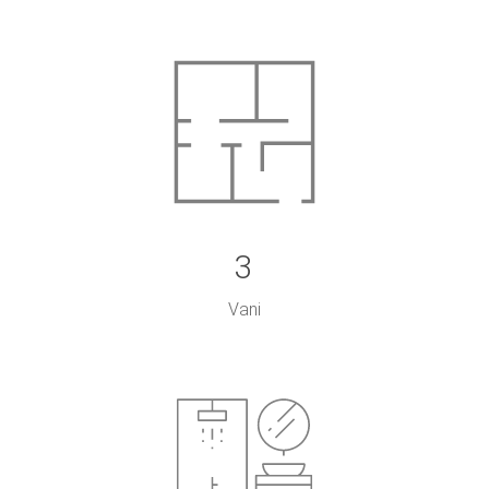
3
Vani